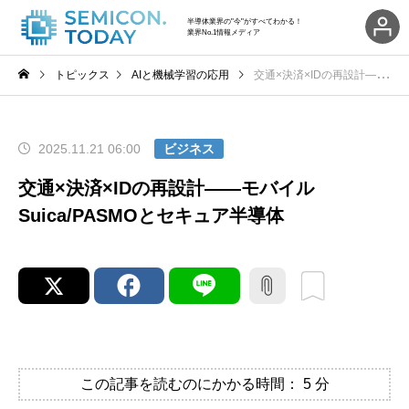
半導体業界の"今"がすべてわかる！
業界No.1情報メディア
トピックス
AIと機械学習の応用
交通×決済×IDの再設計——モバイルSuica/PASMOとセキュア半導体
2025.11.21 06:00
ビジネス
交通×決済×IDの再設計——モバイル
Suica/PASMOとセキュア半導体
この記事を読むのにかかる時間：
5
分