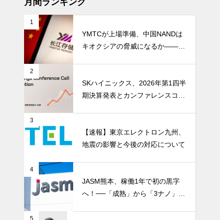
月間ランキング
1
YMTCが上場準備、中国NANDは
キオクシアの脅威になるか――AI
ストレージ需要が、中国メモリ勢
を資本市場へ押し上げる
2
SKハイニックス、2026年第1四半
期決算発表とカンファレンスコー
ル開催
3
【速報】東京エレクトロン九州、
地震の影響と今後の対応について
4
JASM熊本、稼働1年で初の黒字
へ！──「成熟」から「3ナノ」へ
変わる日本の地図
5