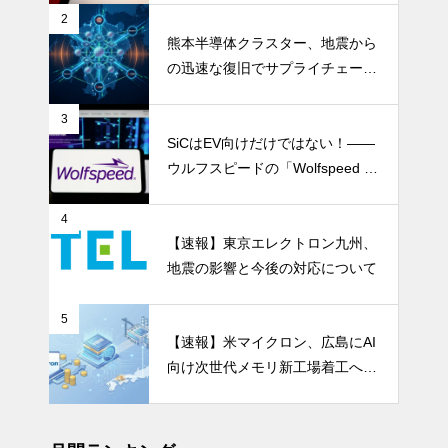
を資本市場へ押し上げる
2
熊本半導体クラスター、地震から
の迅速な復旧でサプライチェーン
の懸念和らぐ
3
SiCはEV向けだけではない！――
ウルフスピードの「Wolfspeed G
en 5」が示すパワー半導体の第2
成長期
4
【速報】東京エレクトロン九州、
地震の影響と今後の対応について
5
【速報】米マイクロン、広島にAI
向け次世代メモリ新工場着工へ 1.
5兆円投資