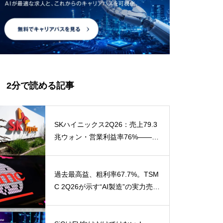
2分で読める記事
SKハイニックス2Q26：売上79.3
兆ウォン・営業利益率76%——半
年で前年通年を超えた「AIメモリ
超サイクル」と、売上を上回る純
利益の読み方
過去最高益、粗利率67.7%。TSM
C 2Q26が示す“AI製造”の実力売
上・利益ともに会社計画を上回る
——ただし利益の一部は一過性の