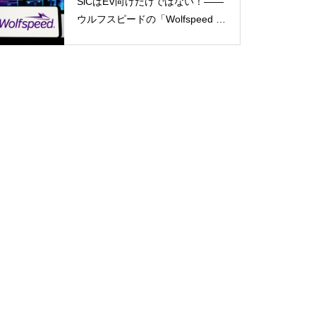
SiCはEV向けだけではない！――
株式売却益
ウルフスピードの「Wolfspeed G
en 5」が示すパワー半導体の第2
成長期