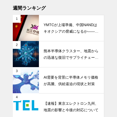
週間ランキング
1
YMTCが上場準備、中国NANDは
キオクシアの脅威になるか――AI
ストレージ需要が、中国メモリ勢
を資本市場へ押し上げる
2
熊本半導体クラスター、地震から
の迅速な復旧でサプライチェーン
の懸念和らぐ
3
AI需要を背景に半導体メモリ価格
が高騰、供給逼迫の現状と対策
4
【速報】東京エレクトロン九州、
地震の影響と今後の対応について