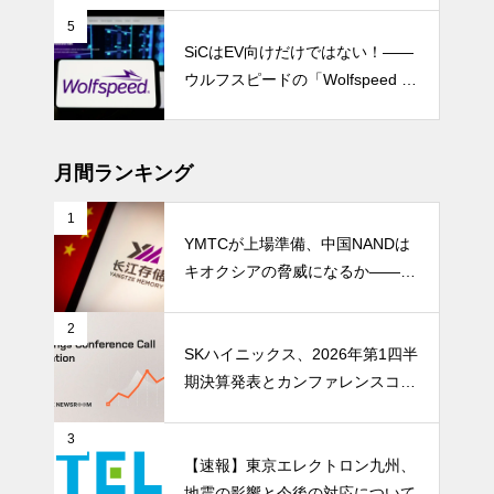
5
SiCはEV向けだけではない！――
ウルフスピードの「Wolfspeed G
en 5」が示すパワー半導体の第2
成長期
月間ランキング
1
YMTCが上場準備、中国NANDは
キオクシアの脅威になるか――AI
ストレージ需要が、中国メモリ勢
を資本市場へ押し上げる
2
SKハイニックス、2026年第1四半
期決算発表とカンファレンスコー
ル開催
3
【速報】東京エレクトロン九州、
地震の影響と今後の対応について