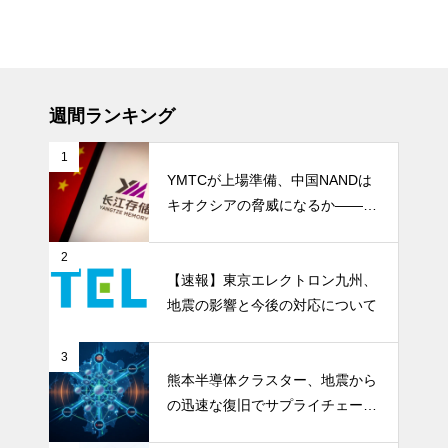
週間ランキング
1
YMTCが上場準備、中国NANDは
キオクシアの脅威になるか――AI
ストレージ需要が、中国メモリ勢
を資本市場へ押し上げる
2
【速報】東京エレクトロン九州、
地震の影響と今後の対応について
3
熊本半導体クラスター、地震から
の迅速な復旧でサプライチェーン
の懸念和らぐ