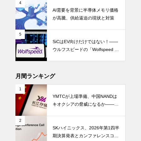
4
AI需要を背景に半導体メモリ価格
が高騰、供給逼迫の現状と対策
5
SiCはEV向けだけではない！――
ウルフスピードの「Wolfspeed G
en 5」が示すパワー半導体の第2
成長期
月間ランキング
1
YMTCが上場準備、中国NANDは
キオクシアの脅威になるか――AI
ストレージ需要が、中国メモリ勢
を資本市場へ押し上げる
2
SKハイニックス、2026年第1四半
期決算発表とカンファレンスコー