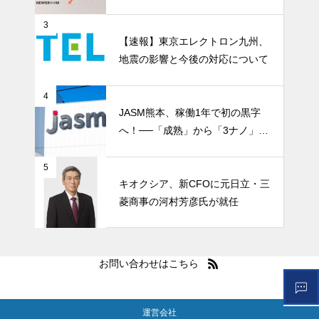
ル開催
3
【速報】東京エレクトロン九州、
地震の影響と今後の対応について
4
JASM熊本、稼働1年で初の黒字
へ！──「成熟」から「3ナノ」へ
変わる日本の地図
5
キオクシア、新CFOに元日立・三
菱商事の河村芳彦氏が就任
お問い合わせはこちら
運営会社