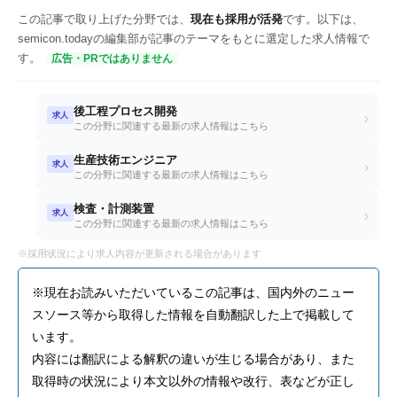
この記事で取り上げた分野では、
現在も採用が活発
です。以下は、
semicon.todayの編集部が記事のテーマをもとに選定した求人情報で
す。
広告・PRではありません
後工程プロセス開発
求人
›
この分野に関連する最新の求人情報はこちら
生産技術エンジニア
求人
›
この分野に関連する最新の求人情報はこちら
検査・計測装置
求人
›
この分野に関連する最新の求人情報はこちら
※採用状況により求人内容が更新される場合があります
※現在お読みいただいているこの記事は、国内外のニュー
スソース等から取得した情報を自動翻訳した上で掲載して
います。
内容には翻訳による解釈の違いが生じる場合があり、また
取得時の状況により本文以外の情報や改行、表などが正し