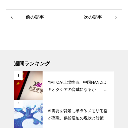
前の記事
次の記事
週間ランキング
1
YMTCが上場準備、中国NANDは
キオクシアの脅威になるか――AI
ストレージ需要が、中国メモリ勢
を資本市場へ押し上げる
2
AI需要を背景に半導体メモリ価格
が高騰、供給逼迫の現状と対策