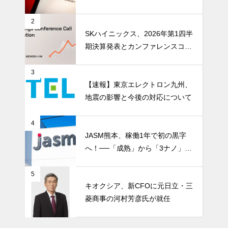
ストレージ需要が、中国メモリ勢
を資本市場へ押し上げる
2
SKハイニックス、2026年第1四半
期決算発表とカンファレンスコー
ル開催
3
【速報】東京エレクトロン九州、
地震の影響と今後の対応について
4
JASM熊本、稼働1年で初の黒字
へ！──「成熟」から「3ナノ」へ
変わる日本の地図
5
キオクシア、新CFOに元日立・三
菱商事の河村芳彦氏が就任