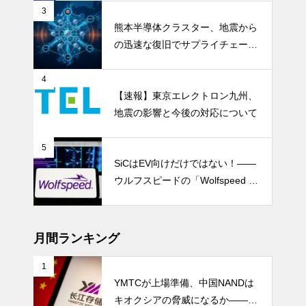
3
熊本半導体クラスター、地震から
の迅速な復旧でサプライチェーン
の懸念和らぐ
4
【速報】東京エレクトロン九州、
地震の影響と今後の対応について
5
SiCはEV向けだけではない！――
ウルフスピードの「Wolfspeed G
en 5」が示すパワー半導体の第2
成長期
月間ランキング
1
YMTCが上場準備、中国NANDは
キオクシアの脅威になるか――AI