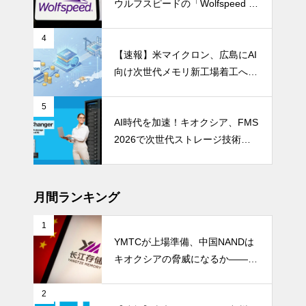
ウルフスピードの「Wolfspeed G
en 5」が示すパワー半導体の第2
成長期
4
【速報】米マイクロン、広島にAI
向け次世代メモリ新工場着工へ 1.
5兆円投資
5
AI時代を加速！キオクシア、FMS
2026で次世代ストレージ技術を
披露
月間ランキング
1
YMTCが上場準備、中国NANDは
キオクシアの脅威になるか――AI
ストレージ需要が、中国メモリ勢
を資本市場へ押し上げる
2