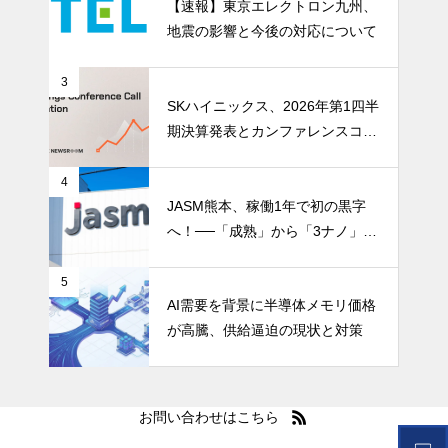
【速報】東京エレクトロン九州、
地震の影響と今後の対応について
3
SKハイニックス、2026年第1四半
期決算発表とカンファレンスコー
ル開催
4
JASM熊本、稼働1年で初の黒字
へ！──「成熟」から「3ナノ」へ
変わる日本の地図
5
AI需要を背景に半導体メモリ価格
が高騰、供給逼迫の現状と対策
お問い合わせはこちら