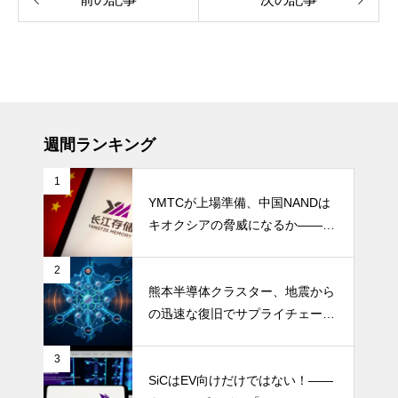
週間ランキング
1
YMTCが上場準備、中国NANDは
キオクシアの脅威になるか――AI
ストレージ需要が、中国メモリ勢
を資本市場へ押し上げる
2
熊本半導体クラスター、地震から
の迅速な復旧でサプライチェーン
の懸念和らぐ
3
SiCはEV向けだけではない！――