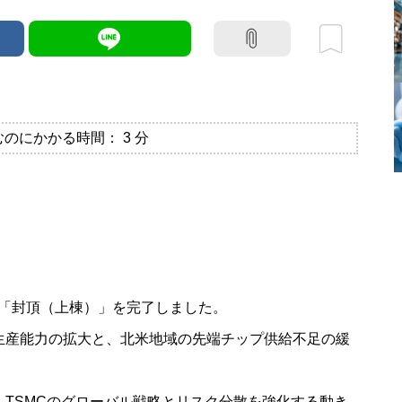
むのにかかる時間：
3
分
の「封頂（上棟）」を完了しました。
生産能力の拡大と、北米地域の先端チップ供給不足の緩
TSMCのグローバル戦略とリスク分散を強化する動き