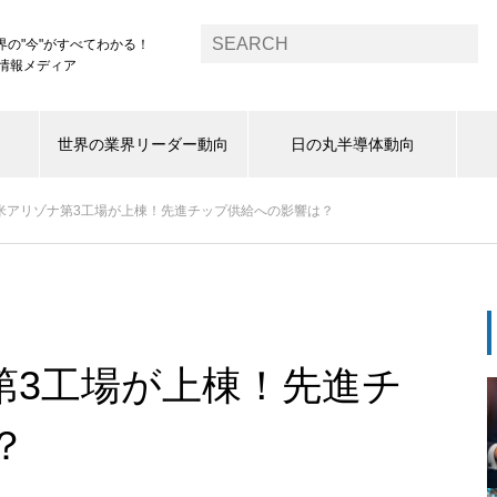
界の"今"がすべてわかる！
1情報メディア
世界の業界リーダー動向
日の丸半導体動向
、米アリゾナ第3工場が上棟！先進チップ供給への影響は？
第3工場が上棟！先進チ
？