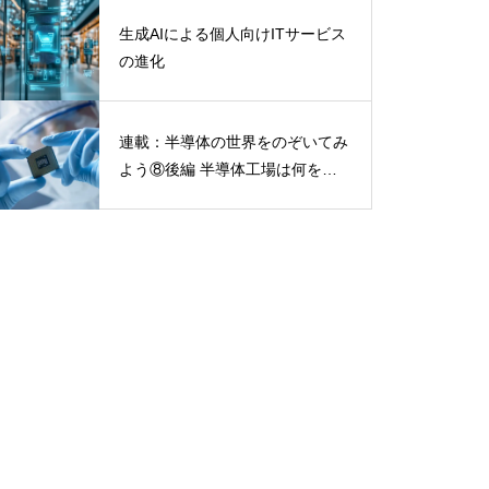
パーサイクル」の現実
生成AIによる個人向けITサービス
の進化
連載：半導体の世界をのぞいてみ
よう⑧後編 半導体工場は何をし
ているの？——後工程は「切っ
て、つないで、守って、動くか確
かめる」