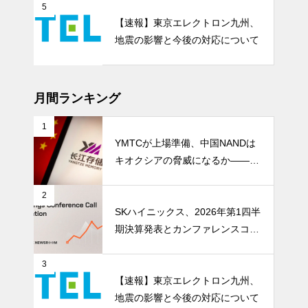
成長期
5
【速報】東京エレクトロン九州、
地震の影響と今後の対応について
月間ランキング
1
YMTCが上場準備、中国NANDは
キオクシアの脅威になるか――AI
ストレージ需要が、中国メモリ勢
を資本市場へ押し上げる
2
SKハイニックス、2026年第1四半
期決算発表とカンファレンスコー
ル開催
3
【速報】東京エレクトロン九州、
地震の影響と今後の対応について