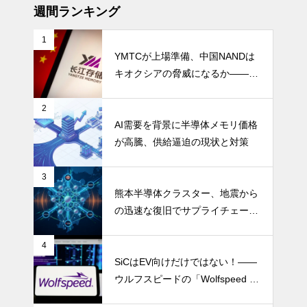
週間ランキング
1
YMTCが上場準備、中国NANDは
キオクシアの脅威になるか――AI
ストレージ需要が、中国メモリ勢
を資本市場へ押し上げる
2
AI需要を背景に半導体メモリ価格
が高騰、供給逼迫の現状と対策
3
熊本半導体クラスター、地震から
の迅速な復旧でサプライチェーン
の懸念和らぐ
4
SiCはEV向けだけではない！――
ウルフスピードの「Wolfspeed G
en 5」が示すパワー半導体の第2