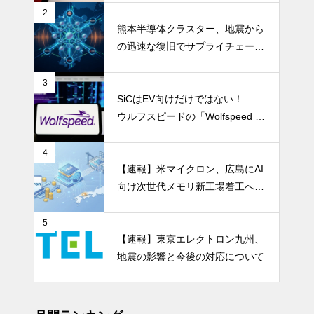
を資本市場へ押し上げる
2
熊本半導体クラスター、地震から
の迅速な復旧でサプライチェーン
の懸念和らぐ
3
SiCはEV向けだけではない！――
ウルフスピードの「Wolfspeed G
en 5」が示すパワー半導体の第2
成長期
4
【速報】米マイクロン、広島にAI
向け次世代メモリ新工場着工へ 1.
5兆円投資
5
【速報】東京エレクトロン九州、
地震の影響と今後の対応について