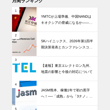
月間ランキング
1
YMTCが上場準備、中国NANDは
キオクシアの脅威になるか――AI
ストレージ需要が、中国メモリ勢
を資本市場へ押し上げる
2
SKハイニックス、2026年第1四半
期決算発表とカンファレンスコー
ル開催
3
【速報】東京エレクトロン九州、
地震の影響と今後の対応について
4
JASM熊本、稼働1年で初の黒字
へ！──「成熟」から「3ナノ」へ
変わる日本の地図
5