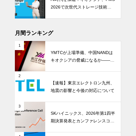
2026で次世代ストレージ技術を
披露
月間ランキング
1
YMTCが上場準備、中国NANDは
キオクシアの脅威になるか――AI
ストレージ需要が、中国メモリ勢
を資本市場へ押し上げる
2
【速報】東京エレクトロン九州、
地震の影響と今後の対応について
3
SKハイニックス、2026年第1四半
期決算発表とカンファレンスコー
ル開催