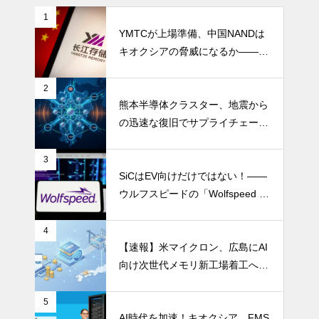
1
YMTCが上場準備、中国NANDは
キオクシアの脅威になるか――AI
ストレージ需要が、中国メモリ勢
を資本市場へ押し上げる
2
熊本半導体クラスター、地震から
の迅速な復旧でサプライチェーン
の懸念和らぐ
3
SiCはEV向けだけではない！――
ウルフスピードの「Wolfspeed G
en 5」が示すパワー半導体の第2
成長期
4
【速報】米マイクロン、広島にAI
向け次世代メモリ新工場着工へ 1.
5兆円投資
5
AI時代を加速！キオクシア、FMS