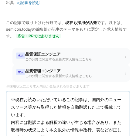
出典:
元記事を読む
この記事で取り上げた分野では、
現在も採用が活発
です。以下は、
semicon.todayの編集部が記事のテーマをもとに選定した求人情報で
す。
広告・PRではありません
品質保証エンジニア
求人
›
この分野に関連する最新の求人情報はこちら
品質管理エンジニア
求人
›
この分野に関連する最新の求人情報はこちら
※採用状況により求人内容が更新される場合があります
※現在お読みいただいているこの記事は、国内外のニュー
スソース等から取得した情報を自動翻訳した上で掲載して
います。
内容には翻訳による解釈の違いが生じる場合があり、また
取得時の状況により本文以外の情報や改行、表などが正し