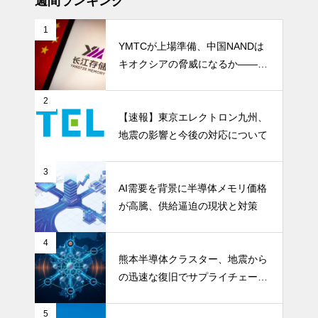
週間ランキング
1
YMTCが上場準備、中国NANDは
キオクシアの脅威になるか――AI
ストレージ需要が、中国メモリ勢
を資本市場へ押し上げる
2
【速報】東京エレクトロン九州、
地震の影響と今後の対応について
3
AI需要を背景に半導体メモリ価格
が高騰、供給逼迫の現状と対策
4
熊本半導体クラスター、地震から
の迅速な復旧でサプライチェーン
の懸念和らぐ
5