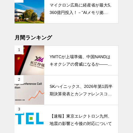
マイクロン広島に経産省が最大5,
360億円投入！－“AIメモリ拠
点”を政府支援がどう変えるか
月間ランキング
1
YMTCが上場準備、中国NANDは
キオクシアの脅威になるか――AI
ストレージ需要が、中国メモリ勢
を資本市場へ押し上げる
2
SKハイニックス、2026年第1四半
期決算発表とカンファレンスコー
ル開催
3
【速報】東京エレクトロン九州、
地震の影響と今後の対応について