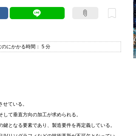
むのにかかる時間：
5
分
速させている。
そして垂直方向の加工が求められる。
化の鍵となる要素であり、製造要件を再定義している。
、EUVリソグラフィなどの技術革新が不可欠となってい