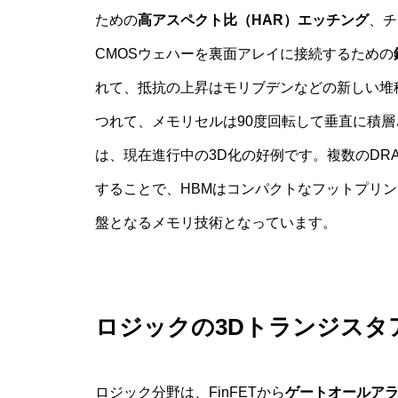
ための
高アスペクト比（HAR）エッチング
、チ
CMOSウェハーを裏面アレイに接続するための
れて、抵抗の上昇はモリブデンなどの新しい堆積
つれて、メモリセルは90度回転して垂直に積
は、現在進行中の3D化の好例です。複数のDR
することで、HBMはコンパクトなフットプリン
盤となるメモリ技術となっています。
ロジックの3Dトランジスタ
ロジック分野は、FinFETから
ゲートオールアラ