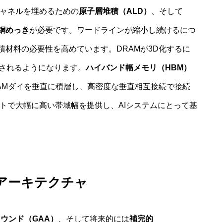
ャネルを埋めるための
原子層堆積（ALD）
、そして
銅めっき
が必要です。ワードラインが縮小し続けるにつ
材料の必要性を高めています。DRAMが3D化するに
層されるようになります。
ハイバンド幅メモリ（HBM）
AMダイを垂直に積層し、高密度な垂直相互接続で接続
トで大幅に高い帯域幅を提供し、AIシステムにとって基
アーキテクチャ
ウンド（GAA）
、そして将来的には
補完的