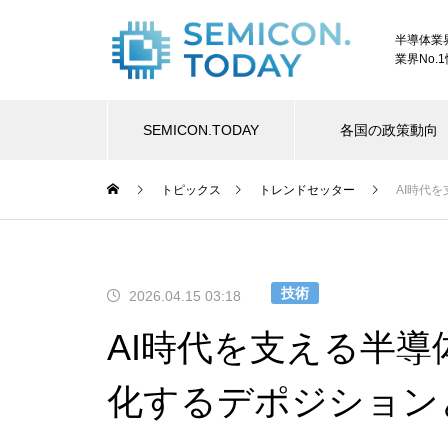
半導体業
業界No.
SEMICON.TODAY
各国の政策動向
トピックス
トレンドセッター
AI時代
技術
2026.04.15 03:18
AI時代を支える半導
化するデポジション