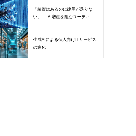
捗」と、初開示の中間計画・配当
171円の読み方
「装置はあるのに建屋が足りな
い」──AI増産を阻むユーティリ
ティの壁
生成AIによる個人向けITサービス
の進化