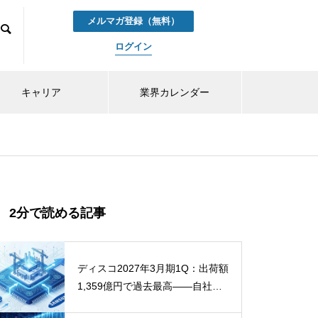
メルマガ登録（無料）
ログイン
キャリア
業界カレンダー
2分で読める記事
ディスコ2027年3月期1Q：出荷額
1,359億円で過去最高——自社予
想を7.7%上振れた「検収の進