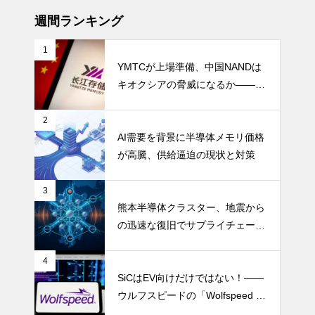
週間ランキング
1
YMTCが上場準備、中国NANDは
キオクシアの脅威になるか――AI
ストレージ需要が、中国メモリ勢
を資本市場へ押し上げる
2
AI需要を背景に半導体メモリ価格
が高騰、供給逼迫の現状と対策
3
熊本半導体クラスター、地震から
の迅速な復旧でサプライチェーン
の懸念和らぐ
4
SiCはEV向けだけではない！――
ウルフスピードの「Wolfspeed G
en 5」が示すパワー半導体の第2