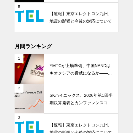
成長期
5
【速報】東京エレクトロン九州、
地震の影響と今後の対応について
月間ランキング
1
YMTCが上場準備、中国NANDは
キオクシアの脅威になるか――AI
ストレージ需要が、中国メモリ勢
を資本市場へ押し上げる
2
SKハイニックス、2026年第1四半
期決算発表とカンファレンスコー
ル開催
3
【速報】東京エレクトロン九州、
地震の影響と今後の対応について