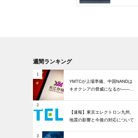
週間ランキング
1
YMTCが上場準備、中国NANDは
キオクシアの脅威になるか――AI
ストレージ需要が、中国メモリ勢
を資本市場へ押し上げる
2
【速報】東京エレクトロン九州、
地震の影響と今後の対応について
3