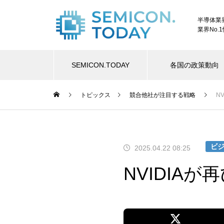
半導体業
業界No.
SEMICON.TODAY
各国の政策動向
トピックス
競合他社が注目する戦略
N
ビ
2025.04.22 08:25
NVIDIA