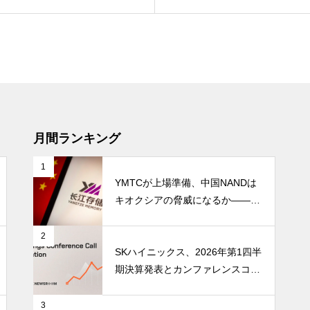
月間ランキング
1
YMTCが上場準備、中国NANDは
キオクシアの脅威になるか――AI
ストレージ需要が、中国メモリ勢
を資本市場へ押し上げる
2
SKハイニックス、2026年第1四半
期決算発表とカンファレンスコー
ル開催
3