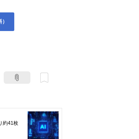
料）
り約41枚