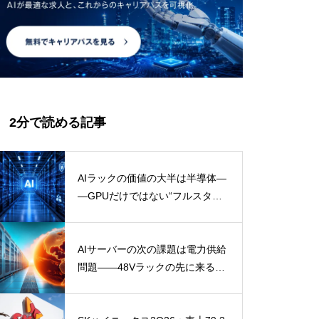
2分で読める記事
AIラックの価値の大半は半導体―
―GPUだけではない“フルスタッ
ク需要”を読む
AIサーバーの次の課題は電力供給
問題――48Vラックの先に来る半
導体需要