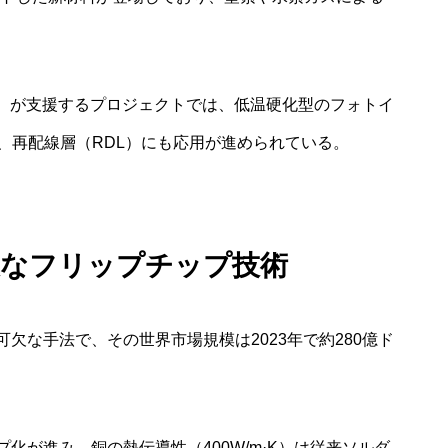
構）が支援するプロジェクトでは、低温硬化型のフォトイ
り、再配線層（RDL）にも応用が進められている。
欠なフリップチップ技術
欠な手法で、その世界市場規模は2023年で約280億ド
。
化が進み、銅の熱伝導性（400W/m·K）は従来ソルダ