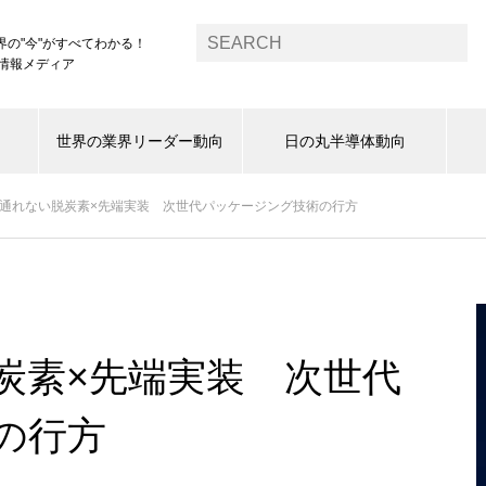
界の"今"がすべてわかる！
1情報メディア
世界の業界リーダー動向
日の丸半導体動向
通れない脱炭素×先端実装 次世代パッケージング技術の行方
炭素×先端実装 次世代
の行方