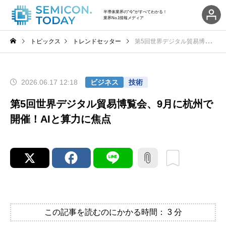
半導体業界の"今"がすべてわかる！
業界No.1情報メディア
トピックス
トレンドセッター
第5回世界デジタル貿易博覧会、9月に杭州で開催！AIと算力に焦点
2026.06.17 12:18
ビジネス
技術
第5回世界デジタル貿易博覧会、9月に杭州で
開催！AIと算力に焦点
この記事を読むのにかかる時間：
3
分