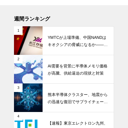
週間ランキング
1
YMTCが上場準備、中国NANDは
キオクシアの脅威になるか――AI
ストレージ需要が、中国メモリ勢
を資本市場へ押し上げる
2
AI需要を背景に半導体メモリ価格
が高騰、供給逼迫の現状と対策
3
熊本半導体クラスター、地震から
の迅速な復旧でサプライチェーン
の懸念和らぐ
4
【速報】東京エレクトロン九州、