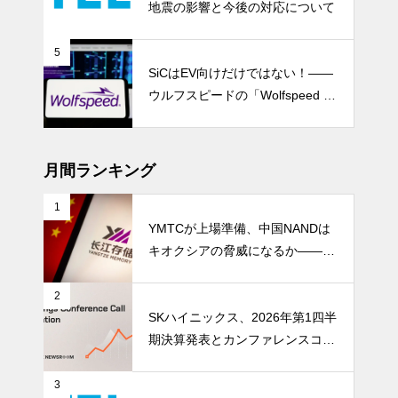
地震の影響と今後の対応について
5
SiCはEV向けだけではない！――
ウルフスピードの「Wolfspeed G
en 5」が示すパワー半導体の第2
成長期
月間ランキング
1
YMTCが上場準備、中国NANDは
キオクシアの脅威になるか――AI
ストレージ需要が、中国メモリ勢
を資本市場へ押し上げる
2
SKハイニックス、2026年第1四半
期決算発表とカンファレンスコー
ル開催
3