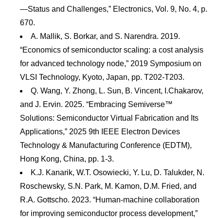
—Status and Challenges,” Electronics, Vol. 9, No. 4, p.
670.
A. Mallik, S. Borkar, and S. Narendra. 2019.
“Economics of semiconductor scaling: a cost analysis
for advanced technology node,” 2019 Symposium on
VLSI Technology, Kyoto, Japan, pp. T202-T203.
Q. Wang, Y. Zhong, L. Sun, B. Vincent, I.Chakarov,
and J. Ervin. 2025. “Embracing Semiverse™
Solutions: Semiconductor Virtual Fabrication and Its
Applications,” 2025 9th IEEE Electron Devices
Technology & Manufacturing Conference (EDTM),
Hong Kong, China, pp. 1-3.
K.J. Kanarik, W.T. Osowiecki, Y. Lu, D. Talukder, N.
Roschewsky, S.N. Park, M. Kamon, D.M. Fried, and
R.A. Gottscho. 2023. “Human-machine collaboration
for improving semiconductor process development,”