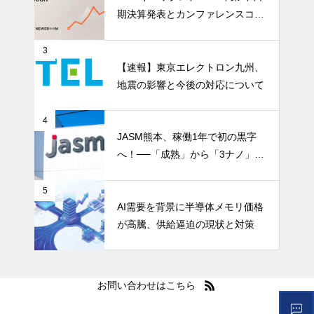
期決算発表とカンファレンスコー
ル開催
3
【速報】東京エレクトロン九州、
地震の影響と今後の対応について
4
JASM熊本、稼働1年で初の黒字
へ！──「成熟」から「3ナノ」へ
変わる日本の地図
5
AI需要を背景に半導体メモリ価格
が高騰、供給逼迫の現状と対策
お問い合わせはこちら