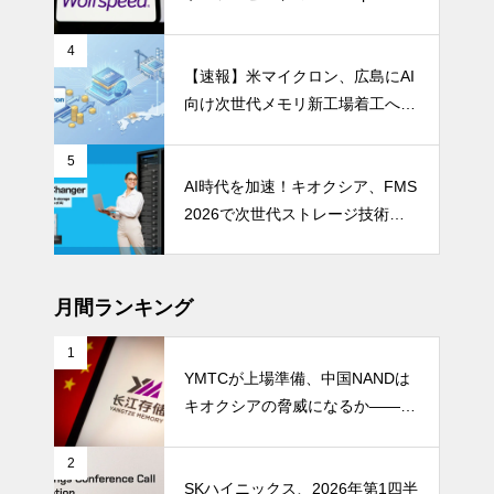
en 5」が示すパワー半導体の第2
成長期
4
【速報】米マイクロン、広島にAI
向け次世代メモリ新工場着工へ 1.
5兆円投資
5
AI時代を加速！キオクシア、FMS
2026で次世代ストレージ技術を
披露
月間ランキング
1
YMTCが上場準備、中国NANDは
キオクシアの脅威になるか――AI
ストレージ需要が、中国メモリ勢
を資本市場へ押し上げる
2
SKハイニックス、2026年第1四半