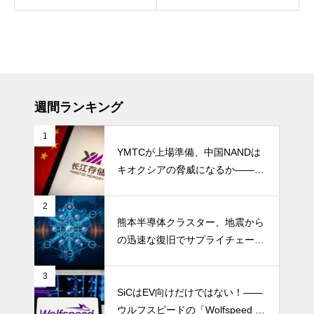
週間ランキング
1
YMTCが上場準備、中国NANDは
キオクシアの脅威になるか――AI
ストレージ需要が、中国メモリ勢
を資本市場へ押し上げる
2
熊本半導体クラスター、地震から
の迅速な復旧でサプライチェーン
の懸念和らぐ
3
SiCはEV向けだけではない！――
ウルフスピードの「Wolfspeed G