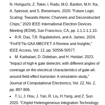
N. Horiguchi, Z. Tokei, I. Radu, M.G. Bardon, M.H. Na,
A. Spessot, and S. Biesemans. 2020. “Future Logic
Scaling: Towards Atomic Channels and Deconstructed
Chips,” 2020 IEEE International Electron Devices
Meeting (IEDM), San Francisco, CA, pp. 1.1.1-1.1.10.
R.R. Das, T.R. Rajalekshmi, and A. James. 2024.
“FinFETto GAA MBCFET: A Review and Insights,”
IEEE Access, Vol. 12, pp. 50556-50577.
M. Karbalaei, D. Dideban, and H. Heidari. 2023.
“Impact of high-k gate dielectric with different angles of
coverage on the electrical characteristics of gate-all-
around field effect transistor: A simulation study,”
Journal of Computational Electronics, Vol. 22, No. 2,
pp. 897-906.
T. Li, J. Hou, J. Yan, R. Liu, H.Yang, and Z. Sun.
2020. “Chiplet Heterogeneous Integration Technology