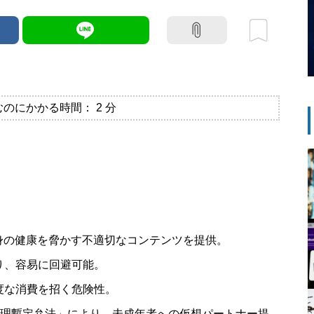
むのにかかる時間：
2
分
身の健康を脅かす不適切なコンテンツを提供。
り、容易に回避可能。
度な消費を招く危険性。
ス管理暫定弁法」により、未成年者への仮想パートナー提