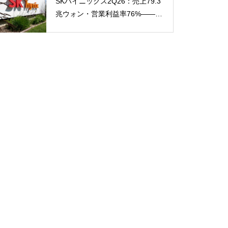
SKハイニックス2Q26：売上79.3
兆ウォン・営業利益率76%——半
年で前年通年を超えた「AIメモリ
超サイクル」と、売上を上回る純
利益の読み方