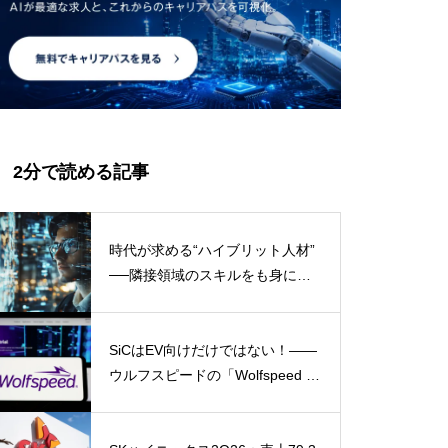
2分で読める記事
時代が求める“ハイブリット人材”
──隣接領域のスキルをも身に付
け自分の市場価値を上げろ！
SiCはEV向けだけではない！――
ウルフスピードの「Wolfspeed G
en 5」が示すパワー半導体の第2
成長期