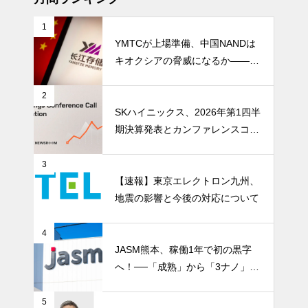
1
YMTCが上場準備、中国NANDは
キオクシアの脅威になるか――AI
ストレージ需要が、中国メモリ勢
を資本市場へ押し上げる
2
SKハイニックス、2026年第1四半
期決算発表とカンファレンスコー
ル開催
3
【速報】東京エレクトロン九州、
地震の影響と今後の対応について
4
JASM熊本、稼働1年で初の黒字
へ！──「成熟」から「3ナノ」へ
変わる日本の地図
5