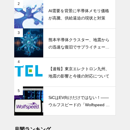
を資本市場へ押し上げる
2
AI需要を背景に半導体メモリ価格
が高騰、供給逼迫の現状と対策
3
熊本半導体クラスター、地震から
の迅速な復旧でサプライチェーン
の懸念和らぐ
4
【速報】東京エレクトロン九州、
地震の影響と今後の対応について
5
SiCはEV向けだけではない！――
ウルフスピードの「Wolfspeed G
en 5」が示すパワー半導体の第2
成長期
月間ランキング