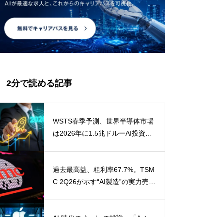
2分で読める記事
WSTS春季予測、世界半導体市場
は2026年に1.5兆ドルーAI投資が
メモリとロジックを押し上げ、市
場の成長軸が鮮明に
過去最高益、粗利率67.7%。TSM
C 2Q26が示す“AI製造”の実力売
上・利益ともに会社計画を上回る
——ただし利益の一部は一過性の