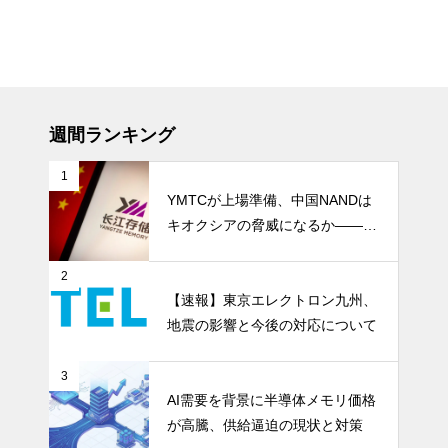
週間ランキング
1
YMTCが上場準備、中国NANDは
キオクシアの脅威になるか――AI
ストレージ需要が、中国メモリ勢
を資本市場へ押し上げる
2
【速報】東京エレクトロン九州、
地震の影響と今後の対応について
3
AI需要を背景に半導体メモリ価格
が高騰、供給逼迫の現状と対策