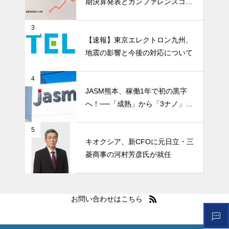
期決算発表とカンファレンスコー
ル開催
3
【速報】東京エレクトロン九州、
地震の影響と今後の対応について
4
JASM熊本、稼働1年で初の黒字
へ！──「成熟」から「3ナノ」へ
変わる日本の地図
5
キオクシア、新CFOに元日立・三
菱商事の河村芳彦氏が就任
お問い合わせはこちら