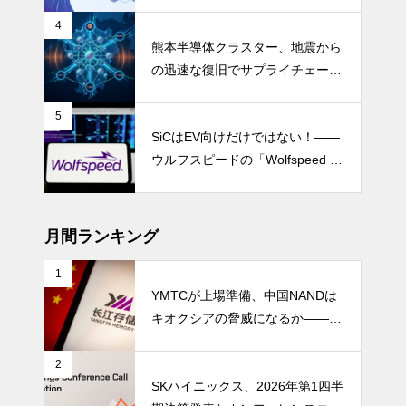
4
熊本半導体クラスター、地震から
の迅速な復旧でサプライチェーン
の懸念和らぐ
5
SiCはEV向けだけではない！――
ウルフスピードの「Wolfspeed G
en 5」が示すパワー半導体の第2
成長期
月間ランキング
1
YMTCが上場準備、中国NANDは
キオクシアの脅威になるか――AI
ストレージ需要が、中国メモリ勢
を資本市場へ押し上げる
2
SKハイニックス、2026年第1四半