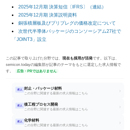
2025年12月期 決算短信〔IFRS〕（連結）
2025年12月期 決算説明資料
銅張積層板及びプリプレグの価格改定について
次世代半導体パッケージのコンソーシアム27社で
「JOINT3」設立
この記事で取り上げた分野では、
現在も採用が活発
です。以下は、
semicon.todayの編集部が記事のテーマをもとに選定した求人情報で
す。
広告・PRではありません
封止・パッケージ材料
求人
›
この分野に関連する最新の求人情報はこちら
後工程プロセス開発
求人
›
この分野に関連する最新の求人情報はこちら
化学材料
求人
›
この分野に関連する最新の求人情報はこちら