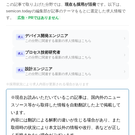
この記事で取り上げた分野では、
現在も採用が活発
です。以下は、
semicon.todayの編集部が記事のテーマをもとに選定した求人情報で
す。
広告・PRではありません
デバイス開発エンジニア
求人
›
この分野に関連する最新の求人情報はこちら
プロセス技術研究者
求人
›
この分野に関連する最新の求人情報はこちら
設計エンジニア
求人
›
この分野に関連する最新の求人情報はこちら
※採用状況により求人内容が更新される場合があります
※現在お読みいただいているこの記事は、国内外のニュー
スソース等から取得した情報を自動翻訳した上で掲載して
います。
内容には翻訳による解釈の違いが生じる場合があり、また
取得時の状況により本文以外の情報や改行、表などが正し
く反映されない場合がございます。