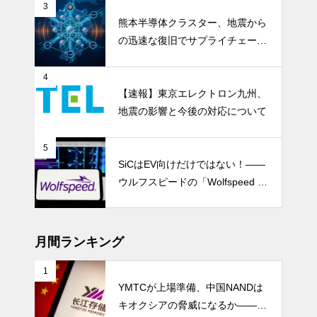
3
熊本半導体クラスター、地震から
の迅速な復旧でサプライチェーン
の懸念和らぐ
4
【速報】東京エレクトロン九州、
地震の影響と今後の対応について
5
SiCはEV向けだけではない！――
ウルフスピードの「Wolfspeed G
en 5」が示すパワー半導体の第2
成長期
月間ランキング
1
YMTCが上場準備、中国NANDは
キオクシアの脅威になるか――AI