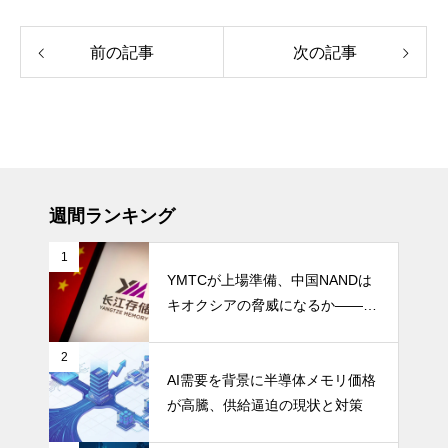
前の記事
次の記事
週間ランキング
1
YMTCが上場準備、中国NANDは
キオクシアの脅威になるか――AI
ストレージ需要が、中国メモリ勢
を資本市場へ押し上げる
2
AI需要を背景に半導体メモリ価格
が高騰、供給逼迫の現状と対策