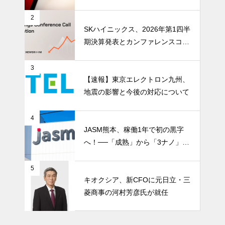
ストレージ需要が、中国メモリ勢
を資本市場へ押し上げる
2
SKハイニックス、2026年第1四半
期決算発表とカンファレンスコー
ル開催
3
【速報】東京エレクトロン九州、
地震の影響と今後の対応について
4
JASM熊本、稼働1年で初の黒字
へ！──「成熟」から「3ナノ」へ
変わる日本の地図
5
キオクシア、新CFOに元日立・三
菱商事の河村芳彦氏が就任