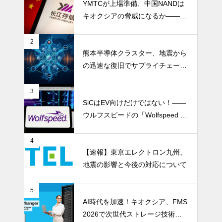
YMTCが上場準備、中国NANDは
キオクシアの脅威になるか――AI
ストレージ需要が、中国メモリ勢
を資本市場へ押し上げる
2
熊本半導体クラスター、地震から
の迅速な復旧でサプライチェーン
の懸念和らぐ
3
SiCはEV向けだけではない！――
ウルフスピードの「Wolfspeed G
en 5」が示すパワー半導体の第2
成長期
4
【速報】東京エレクトロン九州、
地震の影響と今後の対応について
5
AI時代を加速！キオクシア、FMS
2026で次世代ストレージ技術を