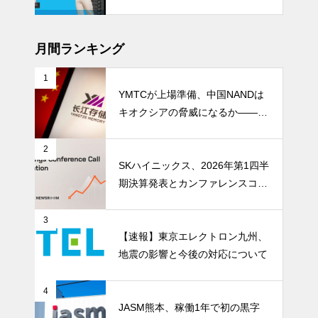
披露
月間ランキング
1
YMTCが上場準備、中国NANDは
キオクシアの脅威になるか――AI
ストレージ需要が、中国メモリ勢
を資本市場へ押し上げる
2
SKハイニックス、2026年第1四半
期決算発表とカンファレンスコー
ル開催
3
【速報】東京エレクトロン九州、
地震の影響と今後の対応について
4
JASM熊本、稼働1年で初の黒字