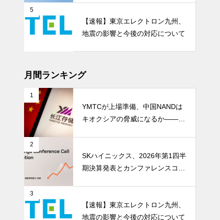
5
【速報】東京エレクトロン九州、
地震の影響と今後の対応について
月間ランキング
1
YMTCが上場準備、中国NANDは
キオクシアの脅威になるか――AI
ストレージ需要が、中国メモリ勢
を資本市場へ押し上げる
2
SKハイニックス、2026年第1四半
期決算発表とカンファレンスコー
ル開催
3
【速報】東京エレクトロン九州、
地震の影響と今後の対応について