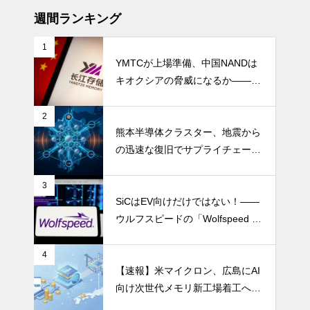
週間ランキング
1
YMTCが上場準備、中国NANDは
キオクシアの脅威になるか――AI
ストレージ需要が、中国メモリ勢
を資本市場へ押し上げる
2
熊本半導体クラスター、地震から
の迅速な復旧でサプライチェーン
の懸念和らぐ
3
SiCはEV向けだけではない！――
ウルフスピードの「Wolfspeed G
en 5」が示すパワー半導体の第2
成長期
4
【速報】米マイクロン、広島にAI
向け次世代メモリ新工場着工へ 1.
5兆円投資