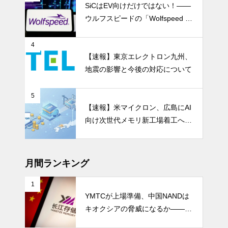
SiCはEV向けだけではない！――
ウルフスピードの「Wolfspeed G
en 5」が示すパワー半導体の第2
成長期
4
【速報】東京エレクトロン九州、
地震の影響と今後の対応について
5
【速報】米マイクロン、広島にAI
向け次世代メモリ新工場着工へ 1.
5兆円投資
月間ランキング
1
YMTCが上場準備、中国NANDは
キオクシアの脅威になるか――AI
ストレージ需要が、中国メモリ勢