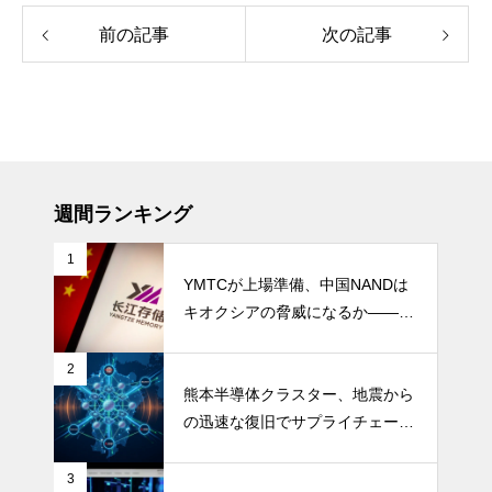
前の記事
次の記事
週間ランキング
1
YMTCが上場準備、中国NANDは
キオクシアの脅威になるか――AI
ストレージ需要が、中国メモリ勢
を資本市場へ押し上げる
2
熊本半導体クラスター、地震から
の迅速な復旧でサプライチェーン
の懸念和らぐ
3