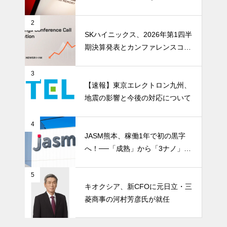
ストレージ需要が、中国メモリ勢
を資本市場へ押し上げる
2
SKハイニックス、2026年第1四半
期決算発表とカンファレンスコー
ル開催
3
【速報】東京エレクトロン九州、
地震の影響と今後の対応について
4
JASM熊本、稼働1年で初の黒字
へ！──「成熟」から「3ナノ」へ
変わる日本の地図
5
キオクシア、新CFOに元日立・三
菱商事の河村芳彦氏が就任