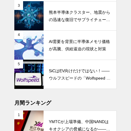
3
熊本半導体クラスター、地震から
の迅速な復旧でサプライチェーン
の懸念和らぐ
4
AI需要を背景に半導体メモリ価格
が高騰、供給逼迫の現状と対策
5
SiCはEV向けだけではない！――
ウルフスピードの「Wolfspeed G
en 5」が示すパワー半導体の第2
成長期
月間ランキング
1
YMTCが上場準備、中国NANDは
キオクシアの脅威になるか――AI