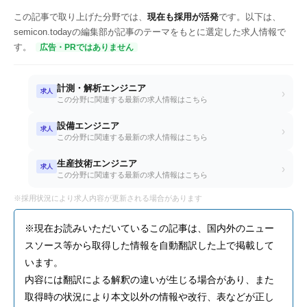
この記事で取り上げた分野では、
現在も採用が活発
です。以下は、
semicon.todayの編集部が記事のテーマをもとに選定した求人情報で
す。
広告・PRではありません
計測・解析エンジニア
求人
›
この分野に関連する最新の求人情報はこちら
設備エンジニア
求人
›
この分野に関連する最新の求人情報はこちら
生産技術エンジニア
求人
›
この分野に関連する最新の求人情報はこちら
※採用状況により求人内容が更新される場合があります
※現在お読みいただいているこの記事は、国内外のニュー
スソース等から取得した情報を自動翻訳した上で掲載して
います。
内容には翻訳による解釈の違いが生じる場合があり、また
取得時の状況により本文以外の情報や改行、表などが正し