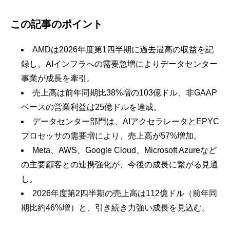
この記事のポイント
AMDは2026年度第1四半期に過去最高の収益を記
録し、AIインフラへの需要急増によりデータセンター
事業が成長を牽引。
売上高は前年同期比38%増の103億ドル、非GAAP
ベースの営業利益は25億ドルを達成。
データセンター部門は、AIアクセラレータとEPYC
プロセッサの需要増により、売上高が57%増加。
Meta、AWS、Google Cloud、Microsoft Azureなど
の主要顧客との連携強化が、今後の成長に繋がる見通
し。
2026年度第2四半期の売上高は112億ドル（前年同
期比約46%増）と、引き続き力強い成長を見込む。