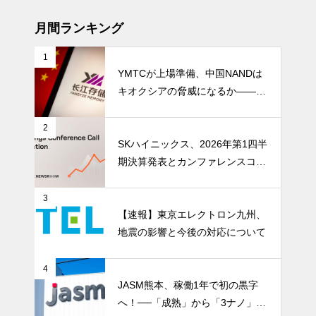
成長期
月間ランキング
1
YMTCが上場準備、中国NANDは
キオクシアの脅威になるか――AI
ストレージ需要が、中国メモリ勢
を資本市場へ押し上げる
2
SKハイニックス、2026年第1四半
期決算発表とカンファレンスコー
ル開催
3
【速報】東京エレクトロン九州、
地震の影響と今後の対応について
4
JASM熊本、稼働1年で初の黒字
へ！──「成熟」から「3ナノ」へ