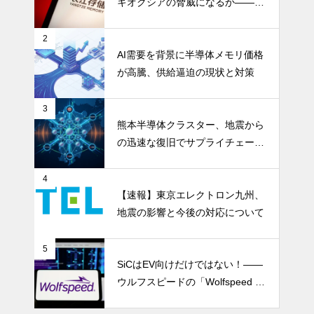
キオクシアの脅威になるか――AI
ストレージ需要が、中国メモリ勢
を資本市場へ押し上げる
2
AI需要を背景に半導体メモリ価格
が高騰、供給逼迫の現状と対策
3
熊本半導体クラスター、地震から
の迅速な復旧でサプライチェーン
の懸念和らぐ
4
【速報】東京エレクトロン九州、
地震の影響と今後の対応について
5
SiCはEV向けだけではない！――
ウルフスピードの「Wolfspeed G
en 5」が示すパワー半導体の第2