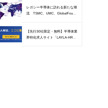
レガシー半導体に訪れる新たな潮
流 TSMC、UMC、GlobalFound
ries の戦略を徹底分析！
【先行30社限定・無料】半導体業
界特化求人サイト「LAYLA-HR」
β版ローンチ ─ パートナー企業募
集開始