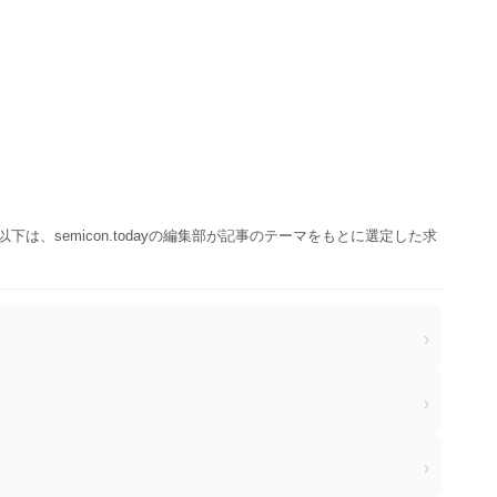
以下は、semicon.todayの編集部が記事のテーマをもとに選定した求
›
›
›