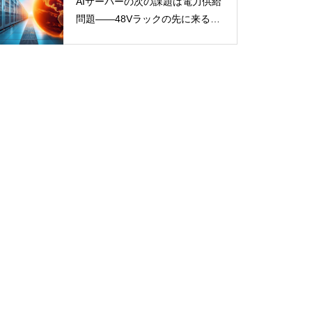
AIサーバーの次の課題は電力供給
問題――48Vラックの先に来る半
導体需要