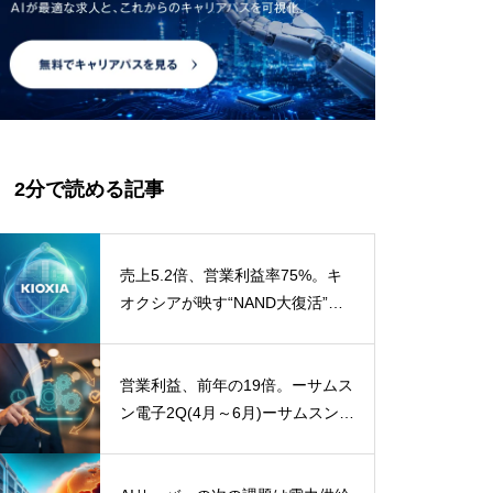
2分で読める記事
売上5.2倍、営業利益率75%。キ
オクシアが映す“NAND大復活”ー2
026年4-6月は全項目が過去最高
——AIデータセンター需要とNAN
D価格の急騰
営業利益、前年の19倍。ーサムス
ン電子2Q(4月～6月)ーサムスン電
子2Q26が映す、「メモリ・スー
パーサイクル」の現実