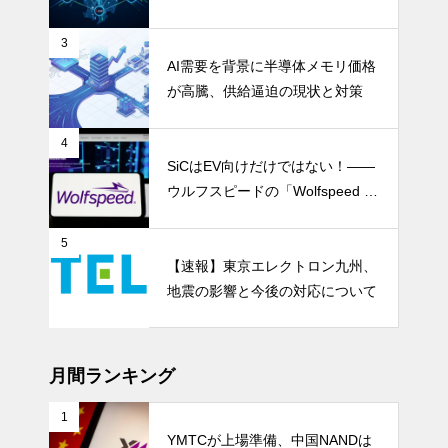
の懸念和らぐ
3
AI需要を背景に半導体メモリ価格
が高騰、供給逼迫の現状と対策
4
SiCはEV向けだけではない！――
ウルフスピードの「Wolfspeed G
en 5」が示すパワー半導体の第2
成長期
5
【速報】東京エレクトロン九州、
地震の影響と今後の対応について
月間ランキング
1
YMTCが上場準備、中国NANDは