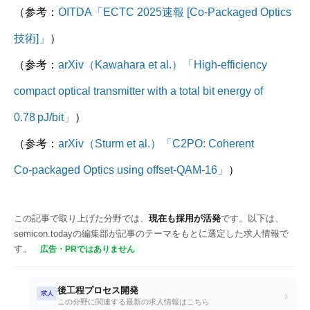
（参考：
OITDA「ECTC 2025速報 [Co‑Packaged Optics
技術]」
）
（参考：
arXiv（Kawahara et al.）「High‑efficiency
compact optical transmitter with a total bit energy of
0.78 pJ/bit」
）
（参考：
arXiv（Sturm et al.）「C2PO: Coherent
Co‑packaged Optics using offset‑QAM‑16」
）
この記事で取り上げた分野では、
現在も採用が活発
です。以下は、
semicon.todayの編集部が記事のテーマをもとに選定した求人情報で
す。
広告・PRではありません
後工程プロセス開発
求人
›
この分野に関連する最新の求人情報はこちら