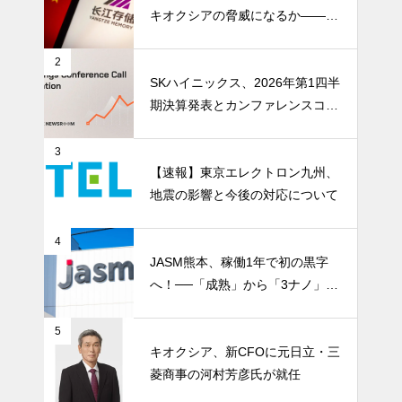
キオクシアの脅威になるか――AI
ストレージ需要が、中国メモリ勢
を資本市場へ押し上げる
2
SKハイニックス、2026年第1四半
期決算発表とカンファレンスコー
ル開催
3
【速報】東京エレクトロン九州、
地震の影響と今後の対応について
4
JASM熊本、稼働1年で初の黒字
へ！──「成熟」から「3ナノ」へ
変わる日本の地図
5
キオクシア、新CFOに元日立・三
菱商事の河村芳彦氏が就任