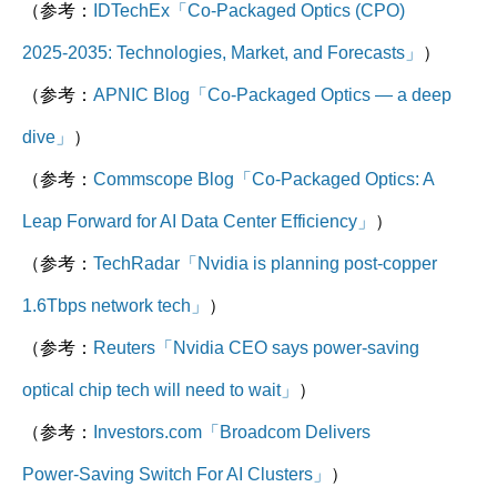
（参考：
IDTechEx「Co‑Packaged Optics (CPO)
2025‑2035: Technologies, Market, and Forecasts」
）
（参考：
APNIC Blog「Co‑Packaged Optics — a deep
dive」
）
（参考：
Commscope Blog「Co‑Packaged Optics: A
Leap Forward for AI Data Center Efficiency」
）
（参考：
TechRadar「Nvidia is planning post‑copper
1.6Tbps network tech」
）
（参考：
Reuters「Nvidia CEO says power‑saving
optical chip tech will need to wait」
）
（参考：
Investors.com「Broadcom Delivers
Power‑Saving Switch For AI Clusters」
）