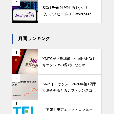
5
SiCはEV向けだけではない！――
ウルフスピードの「Wolfspeed G
en 5」が示すパワー半導体の第2
成長期
月間ランキング
1
YMTCが上場準備、中国NANDは
キオクシアの脅威になるか――AI
ストレージ需要が、中国メモリ勢
を資本市場へ押し上げる
2
SKハイニックス、2026年第1四半
期決算発表とカンファレンスコー
ル開催
3
【速報】東京エレクトロン九州、