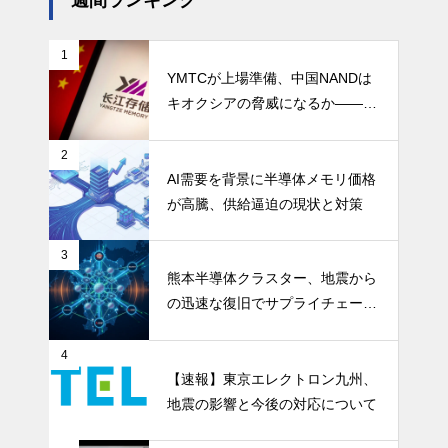
週間ランキング
1
YMTCが上場準備、中国NANDは
キオクシアの脅威になるか――AI
ストレージ需要が、中国メモリ勢
を資本市場へ押し上げる
2
AI需要を背景に半導体メモリ価格
が高騰、供給逼迫の現状と対策
3
熊本半導体クラスター、地震から
の迅速な復旧でサプライチェーン
の懸念和らぐ
4
【速報】東京エレクトロン九州、
地震の影響と今後の対応について