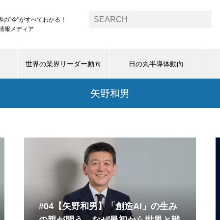
界の"今"がすべてわかる！
1情報メディア
世界の業界リーダー動向
日の丸半導体動向
矢野和男
#04【矢野和男】「創造AI」の生み