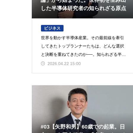
論」から始まった。世界初を生み出
した半導体研究者の知られざる原点
ビジネス
世界を動かす半導体産業。その最前線を牽引
してきたトップランナーたちは、どんな選択
と決断を重ねてきたのか──。知られざる半生
に迫る連載企画、「Silicon is my life」。今
2026.04.22 15:00
#03【矢野和男】60歳での起業。日