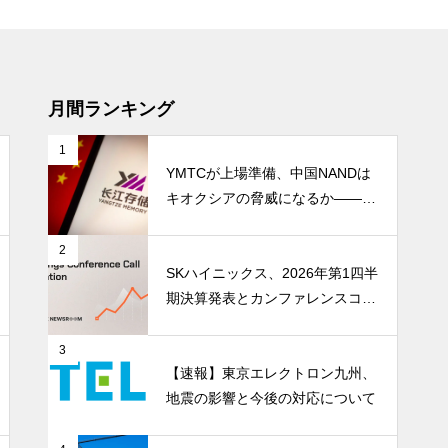
月間ランキング
1
YMTCが上場準備、中国NANDは
キオクシアの脅威になるか――AI
ストレージ需要が、中国メモリ勢
を資本市場へ押し上げる
2
SKハイニックス、2026年第1四半
期決算発表とカンファレンスコー
ル開催
3
【速報】東京エレクトロン九州、
地震の影響と今後の対応について