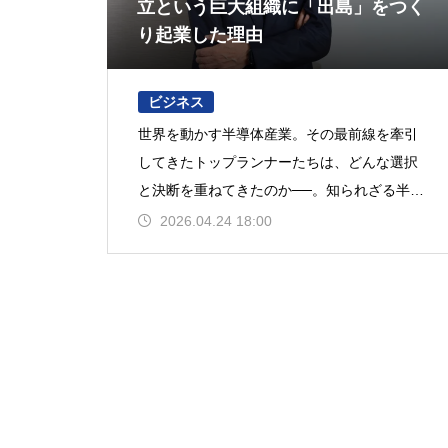
立という巨大組織に「出島」をつく
り起業した理由
ビジネス
世界を動かす半導体産業。その最前線を牽引
してきたトップランナーたちは、どんな選択
と決断を重ねてきたのか──。知られざる半生
に迫る連載企画、「Silicon is my life」。今
2026.04.24 18:00