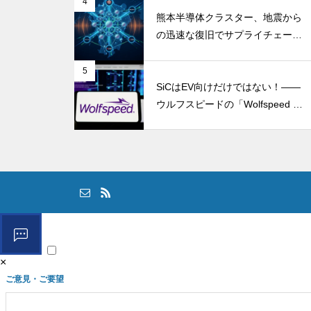
4
熊本半導体クラスター、地震から
の迅速な復旧でサプライチェーン
の懸念和らぐ
5
SiCはEV向けだけではない！――
ウルフスピードの「Wolfspeed G
en 5」が示すパワー半導体の第2
成長期
×