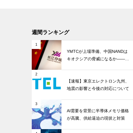
週間ランキング
1
YMTCが上場準備、中国NANDは
キオクシアの脅威になるか――AI
ストレージ需要が、中国メモリ勢
を資本市場へ押し上げる
2
【速報】東京エレクトロン九州、
地震の影響と今後の対応について
3
AI需要を背景に半導体メモリ価格
が高騰、供給逼迫の現状と対策