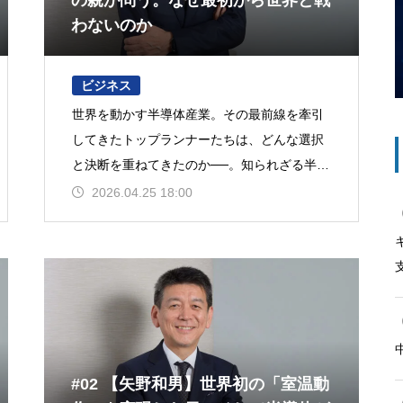
の親が問う。なぜ最初から世界と戦
わないのか
ビジネス
世界を動かす半導体産業。その最前線を牽引
してきたトップランナーたちは、どんな選択
と決断を重ねてきたのか──。知られざる半生
に迫る連載企画、「Silicon is my life」。今
2026.04.25 18:00
#02 【矢野和男】世界初の「室温動