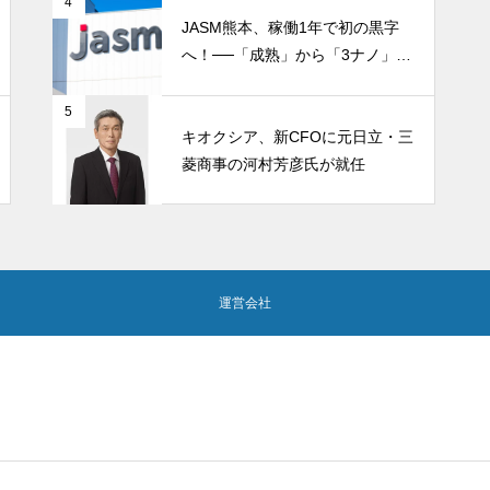
4
JASM熊本、稼働1年で初の黒字
へ！──「成熟」から「3ナノ」へ
変わる日本の地図
5
キオクシア、新CFOに元日立・三
菱商事の河村芳彦氏が就任
運営会社
Copyright © semicon.today