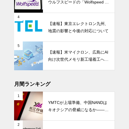
ウルフスピードの「Wolfspeed G
en 5」が示すパワー半導体の第2
成長期
4
【速報】東京エレクトロン九州、
地震の影響と今後の対応について
5
【速報】米マイクロン、広島にAI
向け次世代メモリ新工場着工へ 1.
5兆円投資
月間ランキング
1
YMTCが上場準備、中国NANDは
キオクシアの脅威になるか――AI
ストレージ需要が、中国メモリ勢
を資本市場へ押し上げる
2