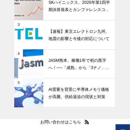
SKハイニックス、2026年第1四半
期決算発表とカンファレンスコー
ル開催
3
【速報】東京エレクトロン九州、
地震の影響と今後の対応について
4
JASM熊本、稼働1年で初の黒字
へ！──「成熟」から「3ナノ」へ
変わる日本の地図
5
AI需要を背景に半導体メモリ価格
が高騰、供給逼迫の現状と対策
お問い合わせはこちら