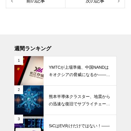
前の記事
次の記事
週間ランキング
1
YMTCが上場準備、中国NANDは
キオクシアの脅威になるか――AI
ストレージ需要が、中国メモリ勢
を資本市場へ押し上げる
2
熊本半導体クラスター、地震から
の迅速な復旧でサプライチェーン
の懸念和らぐ
3
SiCはEV向けだけではない！――