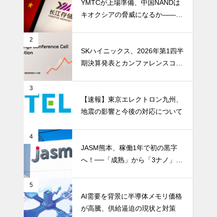
YMTCが上場準備、中国NANDは
キオクシアの脅威になるか――AI
ストレージ需要が、中国メモリ勢
を資本市場へ押し上げる
2
SKハイニックス、2026年第1四半
期決算発表とカンファレンスコー
ル開催
3
【速報】東京エレクトロン九州、
地震の影響と今後の対応について
4
JASM熊本、稼働1年で初の黒字
へ！──「成熟」から「3ナノ」へ
変わる日本の地図
5
AI需要を背景に半導体メモリ価格
が高騰、供給逼迫の現状と対策