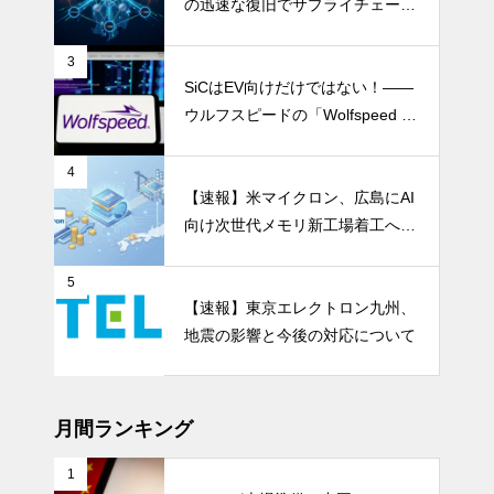
の迅速な復旧でサプライチェーン
の懸念和らぐ
3
SiCはEV向けだけではない！――
ウルフスピードの「Wolfspeed G
en 5」が示すパワー半導体の第2
成長期
4
【速報】米マイクロン、広島にAI
向け次世代メモリ新工場着工へ 1.
5兆円投資
5
【速報】東京エレクトロン九州、
地震の影響と今後の対応について
月間ランキング
1