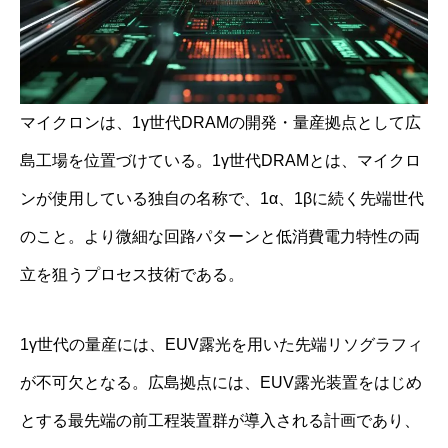
マイクロンは、1γ世代DRAMの開発・量産拠点として広
島工場を位置づけている。1γ世代DRAMとは、マイクロ
ンが使用している独自の名称で、1α、1βに続く先端世代
のこと。より微細な回路パターンと低消費電力特性の両
立を狙うプロセス技術である。
1γ世代の量産には、EUV露光を用いた先端リソグラフィ
が不可欠となる。広島拠点には、EUV露光装置をはじめ
とする最先端の前工程装置群が導入される計画であり、