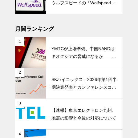
ウルフスピードの「Wolfspeed G
en 5」が示すパワー半導体の第2
成長期
月間ランキング
1
YMTCが上場準備、中国NANDは
キオクシアの脅威になるか――AI
ストレージ需要が、中国メモリ勢
を資本市場へ押し上げる
2
SKハイニックス、2026年第1四半
期決算発表とカンファレンスコー
ル開催
3
【速報】東京エレクトロン九州、
地震の影響と今後の対応について
4