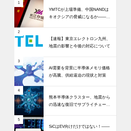
1
YMTCが上場準備、中国NANDは
キオクシアの脅威になるか――AI
ストレージ需要が、中国メモリ勢
を資本市場へ押し上げる
2
【速報】東京エレクトロン九州、
地震の影響と今後の対応について
3
AI需要を背景に半導体メモリ価格
が高騰、供給逼迫の現状と対策
4
熊本半導体クラスター、地震から
の迅速な復旧でサプライチェーン
の懸念和らぐ
5
SiCはEV向けだけではない！――