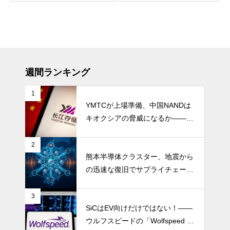
週間ランキング
1
YMTCが上場準備、中国NANDは
キオクシアの脅威になるか――AI
ストレージ需要が、中国メモリ勢
を資本市場へ押し上げる
2
熊本半導体クラスター、地震から
の迅速な復旧でサプライチェーン
の懸念和らぐ
3
SiCはEV向けだけではない！――
ウルフスピードの「Wolfspeed G