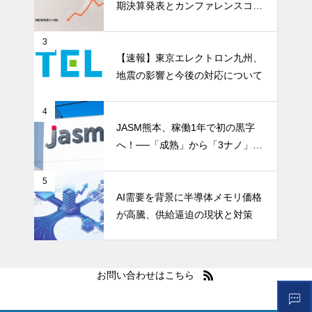
期決算発表とカンファレンスコー
ル開催
3
【速報】東京エレクトロン九州、
地震の影響と今後の対応について
4
JASM熊本、稼働1年で初の黒字
へ！──「成熟」から「3ナノ」へ
変わる日本の地図
5
AI需要を背景に半導体メモリ価格
が高騰、供給逼迫の現状と対策
お問い合わせはこちら