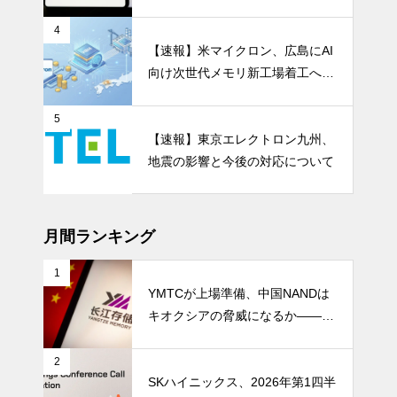
en 5」が示すパワー半導体の第2
成長期
4
【速報】米マイクロン、広島にAI
向け次世代メモリ新工場着工へ 1.
5兆円投資
5
【速報】東京エレクトロン九州、
地震の影響と今後の対応について
月間ランキング
1
YMTCが上場準備、中国NANDは
キオクシアの脅威になるか――AI
ストレージ需要が、中国メモリ勢
を資本市場へ押し上げる
2
SKハイニックス、2026年第1四半