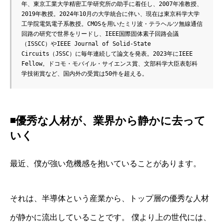
年、東京工業大学精密工学研究所の助手に着任し、2007年准教授、
2019年教授。2024年10月の大学統合に伴い、現在は東京科学大学
工学院電気電子系教授。CMOSを用いたミリ波・テラヘルツ無線通信
回路の研究で世界をリードし、IEEE国際固体素子回路会議
（ISSCC）やIEEE Journal of Solid-State 
Circuits（JSSC）に毎年連続して論文を発表。2023年にIEEE 
Fellow。ドコモ・モバイル・サイエンス賞、文部科学大臣表彰科
学技術賞など、国内外の受賞は50件を超える。
◾️
優秀な人材が、業界から静かに去って
いく
最近、僕が強い危機感を抱いていることがあります。
それは、半導体という産業から、トップ層の優秀な人材
が静かに流出していることです。 僕より上の世代には、