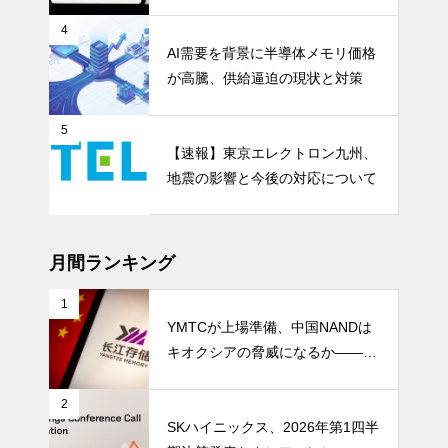
en 5」が示すパワー半導体の第2
成長期
4
AI需要を背景に半導体メモリ価格
が高騰、供給逼迫の現状と対策
5
【速報】東京エレクトロン九州、
地震の影響と今後の対応について
月間ランキング
1
YMTCが上場準備、中国NANDは
キオクシアの脅威になるか――AI
ストレージ需要が、中国メモリ勢
を資本市場へ押し上げる
2
SKハイニックス、2026年第1四半