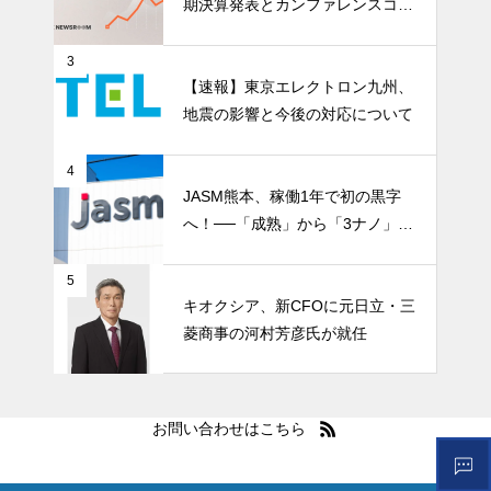
期決算発表とカンファレンスコー
ル開催
3
【速報】東京エレクトロン九州、
地震の影響と今後の対応について
4
JASM熊本、稼働1年で初の黒字
へ！──「成熟」から「3ナノ」へ
変わる日本の地図
5
キオクシア、新CFOに元日立・三
菱商事の河村芳彦氏が就任
お問い合わせはこちら