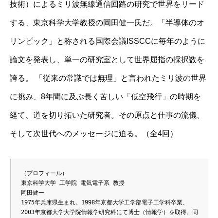
技術）によるミリ波無線通信回路の研究で世界をリード
する、東京科学大学教授の岡田健一氏だ。「半導体のオ
リンピック」と称される国際会議ISSCCに毎年のように
論文を発表し、単一の研究室として世界屈指の採択数を
誇る。 「従来の常識では無理」と言われたミリ波の世界
に挑み、8年間に及ぶ長く苦しい「低空飛行」の時期を
経て、道を切り拓いた研究者。その原点と仕事の流儀、
そして次世代へのメッセージに迫る。（全4回）
（プロフィール）
東京科学大学 工学院 電気電子系 教授
岡田健一
1975年兵庫県生まれ。1998年京都大学工学部電子工学科卒業、
2003年京都大学大学院情報学研究科にて博士（情報学）を取得。同