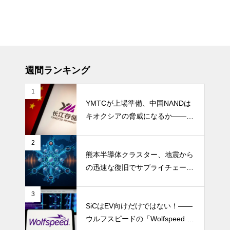
週間ランキング
1
YMTCが上場準備、中国NANDは
キオクシアの脅威になるか――AI
ストレージ需要が、中国メモリ勢
を資本市場へ押し上げる
2
熊本半導体クラスター、地震から
の迅速な復旧でサプライチェーン
の懸念和らぐ
3
SiCはEV向けだけではない！――
ウルフスピードの「Wolfspeed G